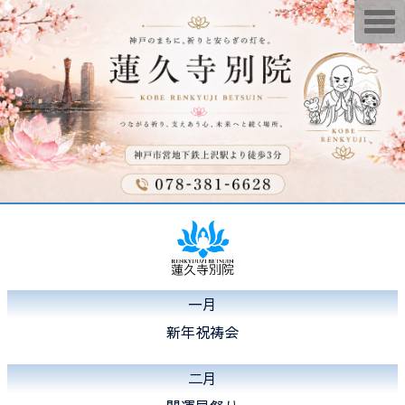
T
o
g
g
l
e
n
a
v
i
g
a
t
i
o
n
一月
新年祝祷会
二月